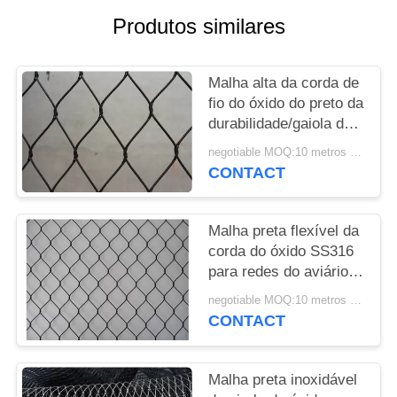
DO
Produtos similares
SITE
Malha alta da corda de
PRIVACY
fio do óxido do preto da
POLICY
durabilidade/gaiola de
pássaro animal que
negotiable MOQ:10 metros quadrados
cerca o CE habilitado
CONTACT
Malha preta flexível da
corda do óxido SS316
para redes do aviário
do macaco e do
negotiable MOQ:10 metros quadrados
pássaro
CONTACT
Malha preta inoxidável