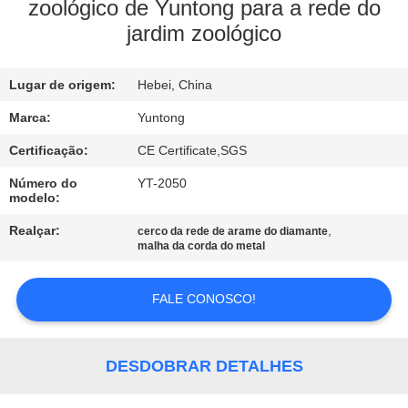
CONTROLE
zoológico de Yuntong para a rede do
jardim zoológico
DA
QUALIDADE
Lugar de origem:
Hebei, China
CONTACTE-
Marca:
Yuntong
NOS
Certificação:
CE Certificate,SGS
Número do
YT-2050
modelo:
NOTÍCIA
Realçar:
,
cerco da rede de arame do diamante
malha da corda do metal
PEÇA
UMAS
FALE CONOSCO!
CITAÇÕES
DESDOBRAR DETALHES
MAPA