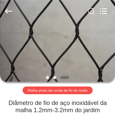
-
2026
Anping
Yuntong
Metal
Mesh
Co.,
Ltd..
CASA
All
Rights
Reserved.
PRODUTOS
SOBRE
NÓS
EXCURSÃO
DA
Malha preta da corda de fio do óxido
FÁBRICA
Diâmetro de fio de aço inoxidável da
malha 1.2mm-3.2mm do jardim