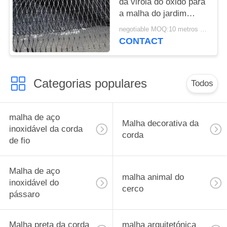
da virola do óxido para
a malha do jardim
zoológico/instalação
negotiable MOQ:10 metros quadrados
dos trilhos/rede do
CONTACT
pássaro
Categorias populares
Todos
malha de aço
Malha decorativa da
inoxidável da corda
corda
de fio
Malha de aço
malha animal do
inoxidável do
cerco
pássaro
Malha preta da corda
malha arquitetónica